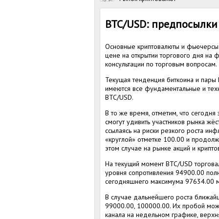
BTC/USD: предпосылки
Основные криптовалюты и фьючерсы 
цене на открытии торгового дня на 
консультации по торговым вопросам.
Текущая тенденция биткоина и пары 
имеются все фундаментальные и тех
BTC/USD.
В то же время, отметим, что сегодн
смогут удивить участников рынка жёс
ссылаясь на риски резкого роста инф
«круглой» отметке 100.00 и продолж
этом случае на рынке акций и крипто
На текущий момент BTC/USD торговал
уровня сопротивления 94900.00 пол
сегодняшнего максимума 97634.00 мо
В случае дальнейшего роста ближай
99000.00, 100000.00. Их пробой мо
канала на недельном графике, верхн