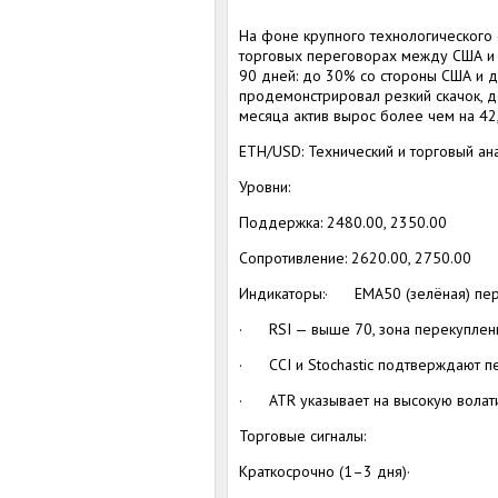
На фоне крупного технологического о
торговых переговорах между США и 
90 дней: до 30% со стороны США и д
продемонстрировал резкий скачок, д
месяца актив вырос более чем на 42
ETH/USD: Технический и торговый ан
Уровни:
Поддержка: 2480.00, 2350.00
Сопротивление: 2620.00, 2750.00
Индикаторы:· EMA50 (зелёная) пере
· RSI — выше 70, зона перекупленн
· CCI и Stochastic подтверждают пе
· ATR указывает на высокую волати
Торговые сигналы:
Краткосрочно (1–3 дня)·