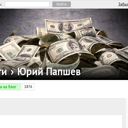
Забыл
ь:
ги
›
Юрий Папшев
а на блог
1876