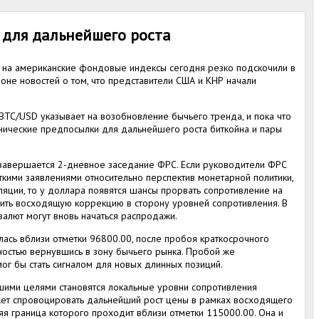
 для дальнейшего роста
на американские фондовые индексы сегодня резко подскочили в
фоне новостей о том, что представители США и КНР начали
BTC/USD указывает на возобновление бычьего тренда, и пока что
нические предпосылки для дальнейшего роста биткойна и пары
я завершается 2-дневное заседание ФРС. Если руководители ФРС
ткими заявлениями относительно перспектив монетарной политики,
ляции, то у доллара появятся шансы прорвать сопротивление на
ить восходящую коррекцию в сторону уровней сопротивления. В
валют могут вновь начаться распродажи.
ась вблизи отметки 96800.00, после пробоя краткосрочного
ностью вернувшись в зону бычьего рынка. Пробой же
г бы стать сигналом для новых длинных позиций.
шими целями становятся локальные уровни сопротивления
жет спровоцировать дальнейший рост цены в рамках восходящего
яя граница которого проходит вблизи отметки 115000.00. Она и