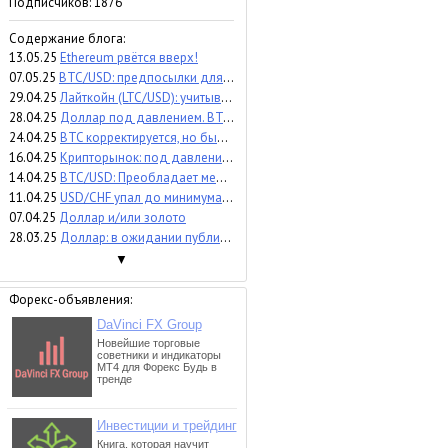
Подписчиков:
1876
Содержание блога:
13.05.25
Ethereum рвётся вверх!
07.05.25
BTC/USD: предпосылки для дальнейшего роста
29.04.25
Лайткойн (LTC/USD): учитывая высокую степень неопределённости
28.04.25
Доллар под давлением. BTC - бычий тренд
24.04.25
BTC корректируется, но бычий тренд сохраняется
16.04.25
Крипторынок: под давлением на фоне риторики Белого дома
14.04.25
BTC/USD: Преобладает медвежий импульс
11.04.25
USD/CHF упал до минимума с 2011 года!
07.04.25
Доллар и/или золото
28.03.25
Доллар: в ожидании публикации PCE
▼
Форекс-объявления: