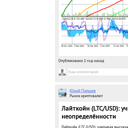
Опубликовано 1 год назад
Юрий Папшев
Рынок криптовалют
Лайткойн (LTC/USD): у
неопределённости
Лайткойн (LTC/USD): учитывая высок