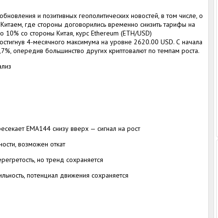
бновления и позитивных геополитических новостей, в том числе, о
Китаем, где стороны договорились временно снизить тарифы на
о 10% со стороны Китая, курс Ethereum (ETH/USD)
остигнув 4-месячного максимума на уровне 2620.00 USD. С начала
,7%, опередив большинство других криптовалют по темпам роста.
ализ
секает EMA144 снизу вверх — сигнал на рост
ости, возможен откат
регретость, но тренд сохраняется
льность, потенциал движения сохраняется