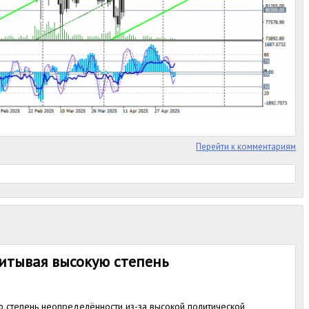
Перейти к комментариям
читывая высокую степень
ую степень неопределённости из-за высокой политической